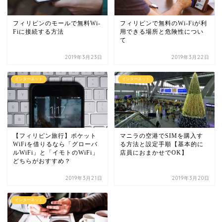
フィリピンのモールで無料Wi-
フィリピンで無料のWi-Fiが利
Fiに接続する方法
用できる場所と危険性につい
て
2019年3月23日
2019年3月22日
インターネット
インターネット
【フィリピン旅行】ポケット
マニラの空港でSIMを購入す
WiFiを借りるなら「グローバ
る方法と設定手順【基本的に
ルWiFi」と「イモトのWiFi」
店員におまかせでOK】
どちらがおすすめ？
2019年3月21日
2019年3月20日
インターネット