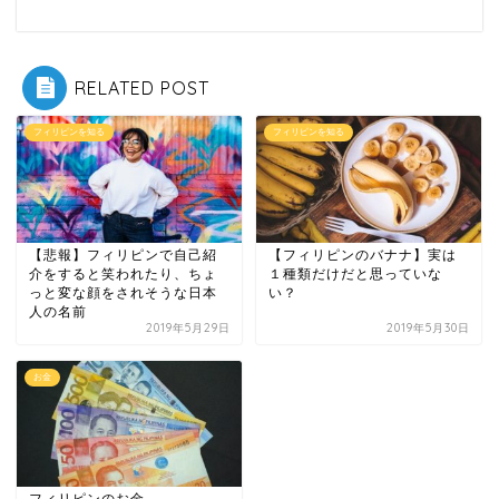
RELATED POST
フィリピンを知る
フィリピンを知る
【悲報】フィリピンで自己紹
【フィリピンのバナナ】実は
介をすると笑われたり、ちょ
１種類だけだと思っていな
っと変な顔をされそうな日本
い？
人の名前
2019年5月29日
2019年5月30日
お金