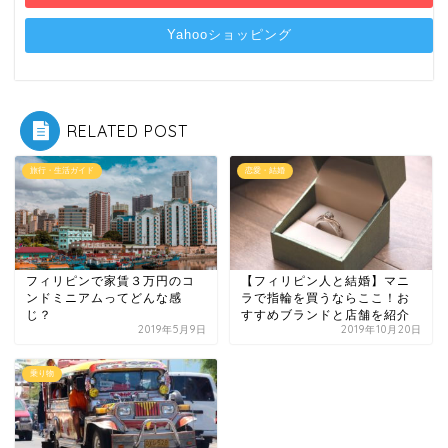
Yahooショッピング
RELATED POST
旅行・生活ガイド
恋愛・結婚
フィリピンで家賃３万円のコ
【フィリピン人と結婚】マニ
ンドミニアムってどんな感
ラで指輪を買うならここ！お
じ？
すすめブランドと店舗を紹介
2019年5月9日
2019年10月20日
乗り物