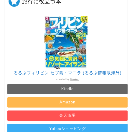
旅行に役立つ本
るるぶフィリピン セブ島・マニラ (るるぶ情報版海外)
created by
Rinker
Kindle
Amazon
楽天市場
Yahooショッピング