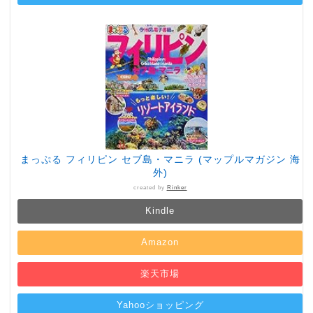
まっぷる フィリピン セブ島・マニラ (マップルマガジン 海
外)
created by
Rinker
Kindle
Amazon
楽天市場
Yahooショッピング