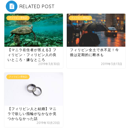
RELATED POST
フィリピン滞在記
フィリピン滞在記
【マニラ在住者が答える】フ
フィリピン全土で水不足！今
ィリピン・フィリピン人の良
後は定期的に断水も
いところ・嫌なところ
2019年3月30日
2019年3月13日
フィリピン滞在記
【フィリピン人と結婚】マニ
ラで欲しい指輪がなかなか見
つからなかった話
2019年10月20日