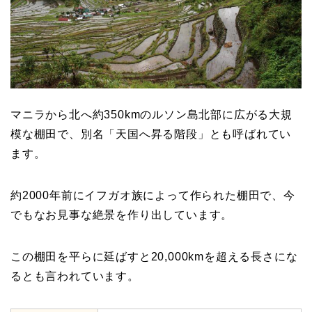
マニラから北へ約
350kmの
ルソン島北部に広がる大規
模な棚田で、別名「天国へ昇る階段」とも呼ばれてい
ます。
約
2000
年前にイフガオ族によって作られた棚田で、今
でもなお見事な絶景を作り出しています。
この棚田を平らに延ばすと20,000kmを超える長さにな
るとも言われています。