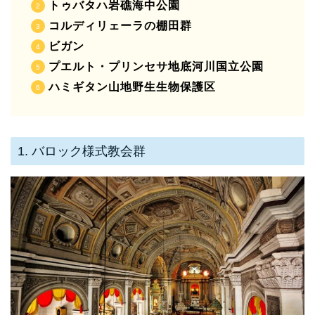
トゥバタハ岩礁海中公園
コルディリェーラの棚田群
ビガン
プエルト・プリンセサ地底河川国立公園
ハミギタン山地野生生物保護区
1. バロック様式教会群