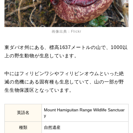
画像出典：Flickr
東ダバオ州にある、標高
1637
メートルの山で、
1000
以
上の野生動物が生息しています。
中にはフィリピンワシやフィリピンオウムといった絶
滅の危機にある固有種も生息していて、山の一部が野
生生物保護区となっています。
Mount Hamiguitan Range Wildlife Sanctuar
英語名
y
種類
自然遺産